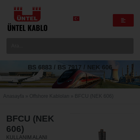
BS 6883 / BS 7917 / NEK 606
Anasayfa
»
Offshore Kabloları
»
BFCU (NEK 606)
BFCU (NEK
606)
KULLANIM ALANI