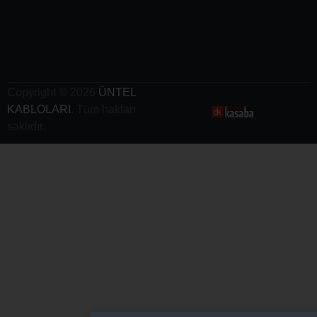
-
Elektrikli
Araç
Şarj
Kabloları
Copyright © 2026
ÜNTEL
KABLOLARI
. Tüm hakları
saklıdır.