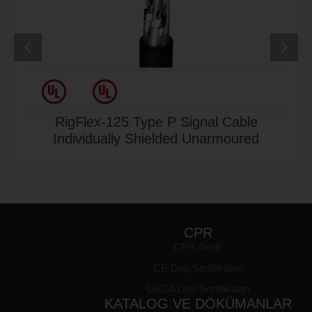
RigFlex-125 Type P Signal Cable
Individually Shielded Unarmoured
KURUMSAL
ÜRÜNLER
KALİTE
CPR
akkımızda
Endüstriyel
CPR Nedir
BELGELERİ
Kablolar
Kalite
Fabrikamız
CE Dop Sertifikaları
Sistem
Gemi
Arge
Sertifikaları
UKCA Dop Sertifikaları
Kabloları
Merkezi
KATALOG VE DÖKÜMANLAR
Reach &