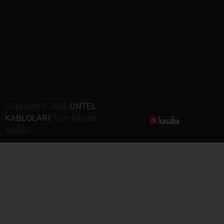
Kabloları
- Vinç
Kabloları
-
Elektrikli
Araç
Şarj
Kabloları
Copyright © 2026
ÜNTEL
KABLOLARI
. Tüm hakları
saklıdır.