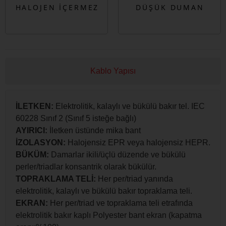
Kablo Yapısı
İLETKEN:
Elektrolitik, kalaylı ve bükülü bakır tel. IEC
60228 Sınıf 2 (Sınıf 5 isteğe bağlı)
AYIRICI:
İletken üstünde mika bant
İZOLASYON:
Halojensiz EPR veya halojensiz HEPR.
BÜKÜM:
Damarlar ikili/üçlü düzende ve bükülü
perler/triadlar konsantrik olarak bükülür.
TOPRAKLAMA TELİ:
Her per/triad yanında
elektrolitik, kalaylı ve bükülü bakır topraklama teli.
EKRAN:
Her per/triad ve topraklama teli etrafında
elektrolitik bakır kaplı Polyester bant ekran (kapatma