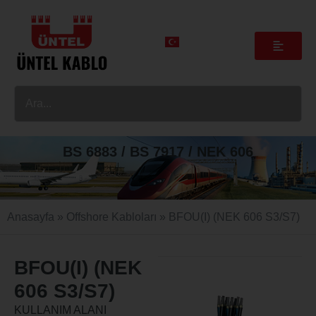
BS 6883 / BS 7917 / NEK 606
Anasayfa
»
Offshore Kabloları
»
BFOU(I) (NEK 606 S3/S7)
BFOU(I) (NEK
606 S3/S7)
KULLANIM ALANI