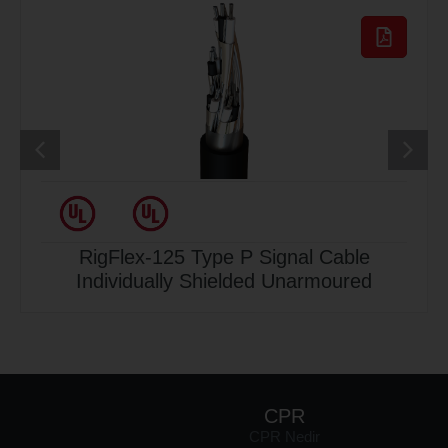
RigFlex-125 Type P Signal Cable
Individually Shielded Unarmoured
KURUMSAL
ÜRÜNLER
KALİTE
CPR
akkımızda
Endüstriyel
CPR Nedir
BELGELERİ