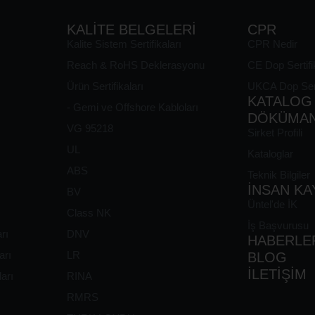
KALİTE BELGELERİ
CPR
Kalite Sistem Sertifikaları
CPR Nedir
Reach & RoHS Deklerasyonu
CE Dop Sertifi
Ürün Sertifikaları
UKCA Dop Serti
KATALOG
- Gemi ve Offshore Kabloları
DÖKÜMA
VG 95218
Sirket Profili
UL
Kataloglar
ABS
Teknik Bilgiler
İNSAN KA
BV
Üntel'de İK
Class NK
İş Başvurusu
rı
DNV
HABERLE
arı
LR
BLOG
İLETİŞİM
ları
RINA
RMRS