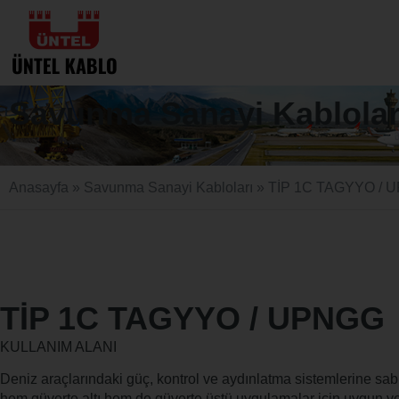
Savunma Sanayi Kablolar
Anasayfa
»
Savunma Sanayi Kabloları
»
TİP 1C TAGYYO / 
TİP 1C TAGYYO / UPNGG
KULLANIM ALANI
Deniz araçlarındaki güç, kontrol ve aydınlatma sistemlerine sabi
hem güverte altı hem de güverte üstü uygulamalar için uygun ve