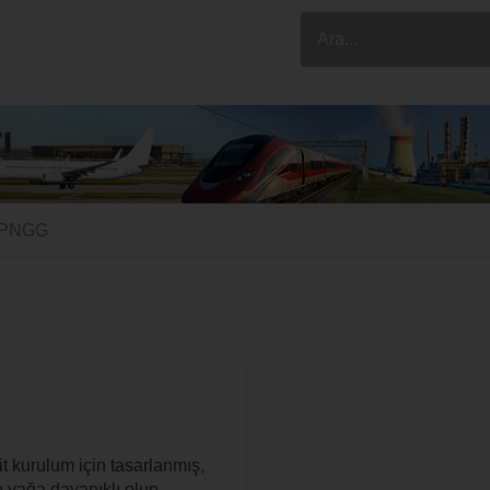
ı
UPNGG
t kurulum için tasarlanmış,
 yağa dayanıklı olup,