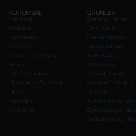
KURUMSAL
ÜRÜNLER
Hakkımızda
Endüstriyel Kablolar
Fabrikamız
Gemi Kabloları
Arge Merkezi
Datamarin Kabloları
Politikalarımız
Offshore Kabloları
Ürün Sorumluluk Sigortası
Maden Kabloları
Ekibimiz
Tünel Kabloları
- Yönetim Kurulumuz
Demiryolu Kabloları
- İç Satışlar ve Özel Projeler
Havaalanı Pist Kabloları
- İhracat
Vinç Kabloları
- Satın Alma
Savunma Sanayi Kablola
Üyeliklerimiz
Enstrümantasyon Kablol
Elektrikli Araç Şarj Kablo