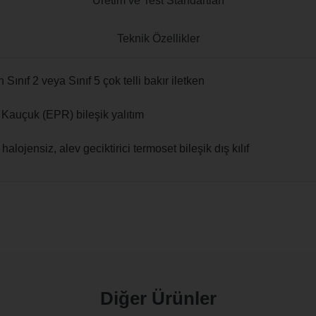
Üretim ve Test Standartları
Teknik Özellikler
ınıf 2 veya Sınıf 5 çok telli bakır iletken
Kauçuk (EPR) bileşik yalıtım
jensiz, alev geciktirici termoset bileşik dış kılıf
Diğer Ürünler