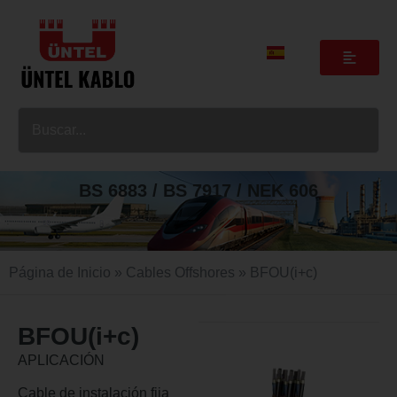
BS 6883 / BS 7917 / NEK 606
Página de Inicio
»
Cables Offshores
» BFOU(i+c)
BFOU(i+c)
APLICACIÓN
Cable de instalación fija