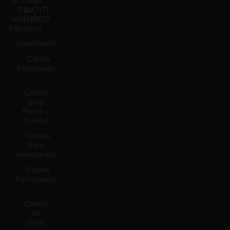
de Carga
Para
LLOYD
Vehículos
TURCO
Eléctricos
-
DataMarin®
- Cables
Industriales
-
Cables
para
Minas y
Túneles
- Cables
Para
Aeropuertos
- Cables
Ferroviarios
-
Cables
de
Grúa