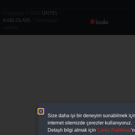
Copyright © 2026
ÜNTEL
KABLOLARI
. Tüm hakları
saklıdır.
Size daha iyi bir deneyim sunabilmek içi
internet sitemizde çerezler kullanıyoruz.
Detaylı bilgi almak için
Çerez Politikası
’n