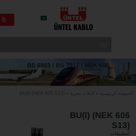
BS 6883 / BS 7917 / NEK 606
الرئيسية
»
كابلات بحرية
» BU(I) (NEK 606 S13)
BU(I) (NEK 
S
قات