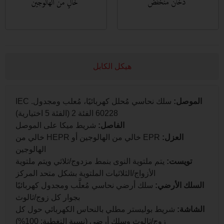
هيكل الكابل
موصل:
سلك نحاسي مُحلل كهربائيًا، مُعلب ومجدول. IEC
60228 الفئة 2 (الفئة 5 اختيارية)
الفاصل:
شريط ميكا على الموصل
العزل:
EPR خالي من الهالوجين أو HEPR خالي من
الهالوجين
تويست:
يتم ملتوية النوى بنمط مزدوج/ثلاثي ويتم ملتوية
الأزواج/الثلاثيات الملتوية بشكل متحد المركز
لك الأرضي:
سلك أرضي نحاسي مُعلَّب ومجدول كهربائيًا
بجوار كل زوج/ثالوث
اشة:
شريط بوليستر مطلي بالنحاس الكهربائي حول كل
زوج/ثالوث وسلك أرضي (نسبة التغطية: 100%)