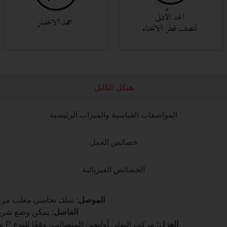
هيكل الكابل
المواصفات القياسية والميزات الرئيسية
خصائص العمل
الخصائص الفيزيائية
الموصل:
سلك نحاسي معلب مرن مرن مل
الفاصل:
يمكن وضع شريط 
العزل:
مركب البولي أوليفين المتصالب، وفقًا للنوع P من IEEE 1580 والنوع X110 من UL 1309 / CSA C22.2 رقم 245.