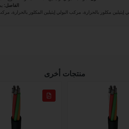
الفاصل:
يم
يثيلين مكلور بالحرارة، مركب البولي إيثيلين المكلور بالحرارة، مركب CPE، وفقًا لمعيار IEEE 1580 وUL 1309/CSA C22.2 رقم 
منتجات أخرى