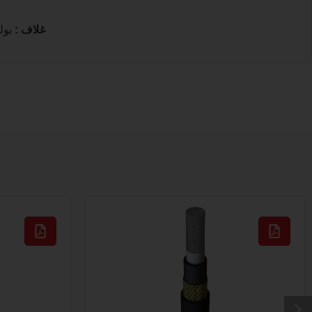
غلاف :
بولي إ