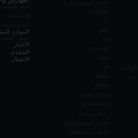
الفهارس وال
- كابلات السفن والبحرية
الملف الشخصي 
VG 95218
الكتالوجات
UL
المعلومات الفني
ABS
الموارد البش
الموارد البشرية في 
BV
الأخبار
Class NK
المنتدى
DNV
الاتصال
العمليات
LR
ت شحن
RINA
RMRS
TÜRK LOYDU
- DataMarin®
- كابلات صناعية
- كابلات التعدين والأنفاق
- كابلات مدرج المطار