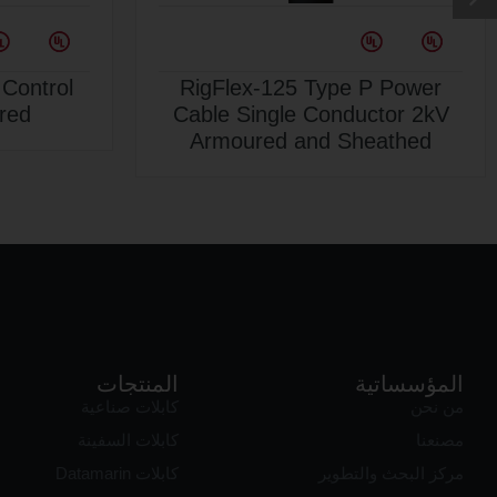
P Power
RigFlex-125 Type P Control
red
Cable Unarmoured
المؤسساتية
المنتجات
من نحن
كابلات صناعية
مصنعنا
كابلات السفينة
مركز البحث والتطوير
كابلات Datamarin