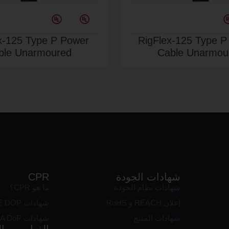
-125 Type P Control
RigFlex-125 Type 
rmoured and Sheated
Cable Unarmou
شهادات الجودة
CPR
شهادات نظام الجودة
ما هو CPR؟
إعلان REACH و RoHS
شهادات CE DOP
شهادات المنتج
شهادات UKCA DoP