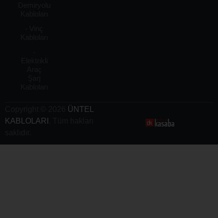
Demiryolu
Kabloları
- Vinç
Kabloları
-
Elektrikli
Araç
Şarj
Kabloları
Copyright © 2026
ÜNTEL
KABLOLARI
. Tüm hakları
saklıdır.