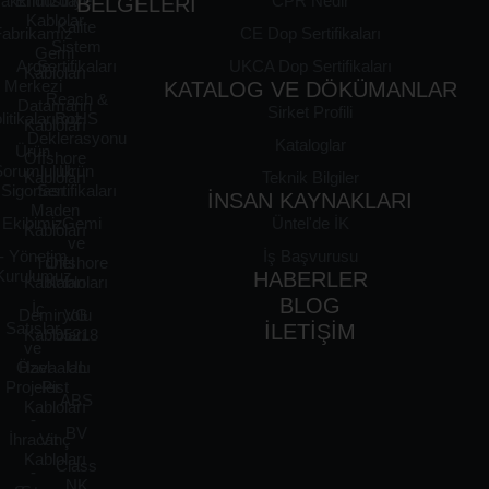
akkımızda
Endüstriyel
CPR Nedir
BELGELERİ
Kablolar
Kalite
Fabrikamız
CE Dop Sertifikaları
Sistem
Gemi
Arge
Sertifikaları
UKCA Dop Sertifikaları
Kabloları
Merkezi
KATALOG VE DÖKÜMANLAR
Reach &
Datamarin
Sirket Profili
litikalarımız
RoHS
Kabloları
Deklerasyonu
Kataloglar
Ürün
Offshore
Sorumluluk
Ürün
Kabloları
Teknik Bilgiler
Sigortası
Sertifikaları
İNSAN KAYNAKLARI
Maden
Ekibimiz
- Gemi
Üntel'de İK
Kabloları
ve
- Yönetim
İş Başvurusu
Tünel
Offshore
Kurulumuz
HABERLER
Kabloları
Kabloları
BLOG
- İç
Demiryolu
VG
Satışlar
İLETİŞİM
Kabloları
95218
ve
Özel
Havaalanı
UL
Projeler
Pist
ABS
Kabloları
-
BV
İhracat
Vinç
Kabloları
Class
-
NK