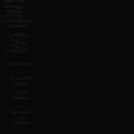
Satın
Savunma
Alma
Sanayi
DNV
Kabloları
yeliklerimiz
LR
nstrümantasyon
Kabloları
RINA
Elektrikli
RMRS
Araç
TURK
Şarj
LOYDU
Kabloları
-
DataMarin®
-
Endüstriyel
Kablolar
- Maden
Kabloları
-
Havaalanı
Pist
Kabloları
-