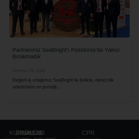
Partnerimiz SeaBright’ı Posidonia’da Yalnız
Bırakmadık
Temmuz 29, 2026
Değerli iş ortağımız SeaBright ile birlikte, denizcilik
sektörünün en prestijli…
KURUMSAL
ÜRÜNLER
KALİTE
CPR