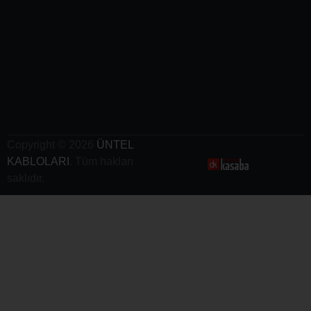
Kabloları
- Vinç
Kabloları
-
Elektrikli
Araç
Şarj
Kabloları
Copyright © 2026
ÜNTEL
KABLOLARI
. Tüm hakları
saklıdır.