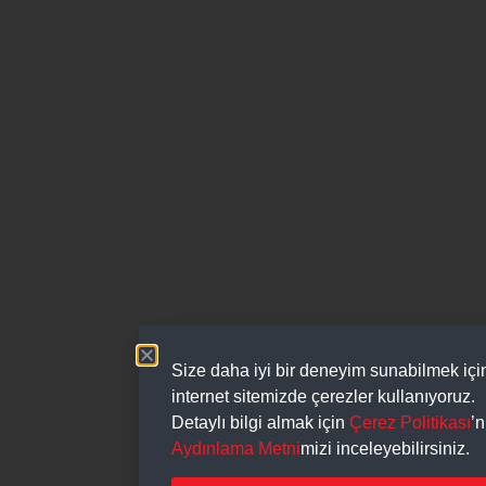
Size daha iyi bir deneyim sunabilmek içi
internet sitemizde çerezler kullanıyoruz.
Detaylı bilgi almak için
Çerez Politikası
’n
Aydınlama Metni
mizi inceleyebilirsiniz.