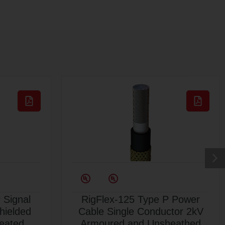
 Signal
RigFlex-125 Type P Power
Shielded
Cable Single Conductor 2kV
eated
Armoured and Unsheathed