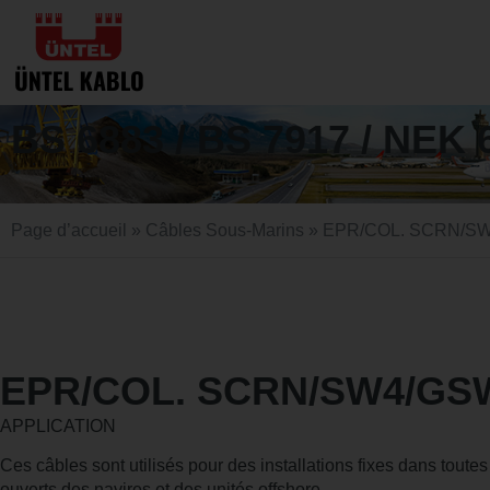
BS 6883 / BS 7917 / NEK 
Page d’accueil
»
Câbles Sous-Marins
» EPR/COL. SCRN/S
EPR/COL. SCRN/SW4/GS
APPLICATION
Ces câbles sont utilisés pour des installations fixes dans toutes
ouverts des navires et des unités offshore.