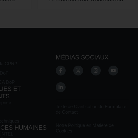
MÉDIAS SOCIAUX
 la CPR?
E DoP
KCA DoP
UES ET
NTS
eprise
Texte de Clarification du Formulaire
de Contact
Techniques
Notre Politique en Matière de
CES HUMAINES
Cookies
 ÜNTEL