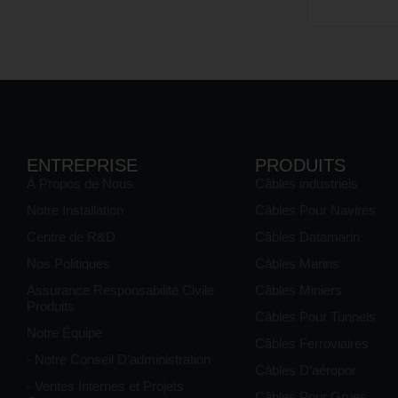
ENTREPRISE
PRODUITS
À Propos de Nous
Câbles industriels
Notre Installation
Câbles Pour Navires
Centre de R&D
Câbles Datamarin
Nos Politiques
Câbles Marins
Assurance Responsabilité Civile
Câbles Miniers
Produits
Câbles Pour Tunnels
Notre Équipe
Câbles Ferroviaires
- Notre Conseil D'administration
Câbles D’aéropor
- Ventes Internes et Projets
Câbles Pour Grues