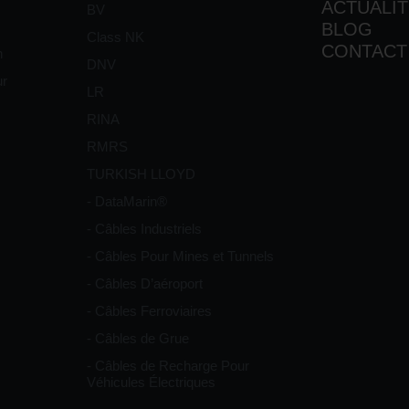
ACTUALI
BV
BLOG
Class NK
CONTACT
n
DNV
ur
LR
RINA
RMRS
TURKISH LLOYD
- DataMarin®
- Câbles Industriels
- Câbles Pour Mines et Tunnels
- Câbles D’aéroport
- Câbles Ferroviaires
- Câbles de Grue
- Câbles de Recharge Pour
Véhicules Électriques