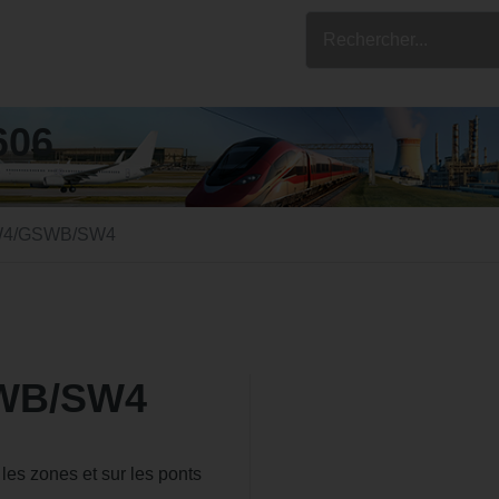
606
W4/GSWB/SW4
WB/SW4
 les zones et sur les ponts