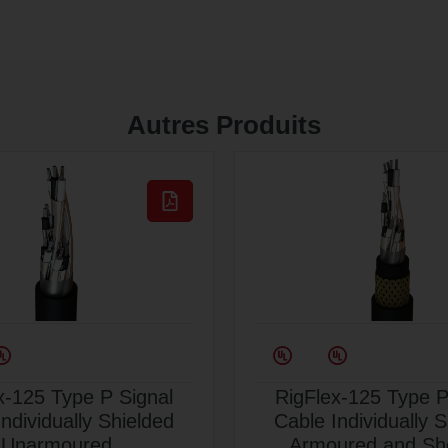
Autres Produits
x-125 Type P Signal
RigFlex-125 Type P
ndividually Shielded
Cable Individually 
Unarmoured
Armoured and Sh