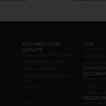
DOCUMENTS DE
CPR
Qu’est-ce que
QUALITÉ
Certificats de Système de Qualité
Certificats C
Déclaration Reach & RoHS
Certificats U
CATALOG
Certificats de Produit
DOCUME
- Câbles de Navires et Câbles
Profil de L’entr
Marins
Catalogues
VG 95218
Informations 
UL
RESSOUR
ABS
Les RH chez