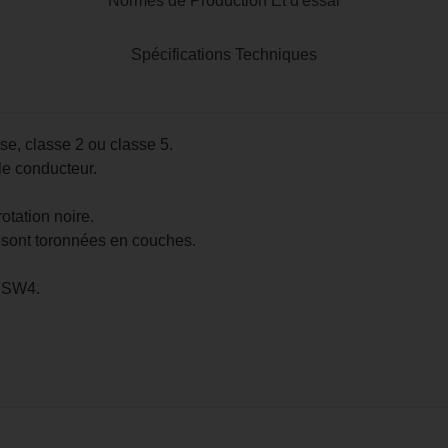
Normes de Production Et d'essai
Spécifications Techniques
yse, classe 2 ou classe 5.
le conducteur.
tation noire.
 sont toronnées en couches.
 SW4.