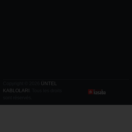
Aeropuertos
- Cables
Ferroviarios
-
Cables
de
Grúa
- Cables
de Carga
Para
Vehículos
Eléctricos
Copyright © 2026
ÜNTEL
KABLOLARI
. Tous les droits
sont réservés.