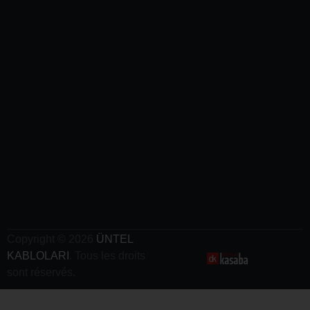
- Cables
Para
Aeropuertos
- Cables
Ferroviarios
-
Cables
de
Grúa
- Cables
de Carga
Para
Vehículos
Eléctricos
Copyright © 2026
ÜNTEL
KABLOLARI
. Tous les droits
sont réservés.