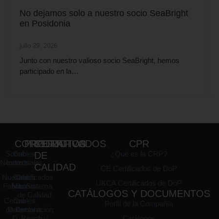
No dejamos solo a nuestro socio SeaBright
en Posidonia
julio 29, 2026
Junto con nuestro valioso socio SeaBright, hemos
participado en la…
CORPORATIVO
PRODUCTOS
CERTIFICADOS
CPR
Sobre
Cables
¿Qué es la CRP?
DE
Nosotros
Industriales
CALIDAD
CE Certificados de DoP
Nuestra
Cables
Certificados
UKCA Certificados de DoP
Fabrica
Marinos
de Sistema
CATÁLOGOS Y DOCUMENTOS
de Calidad
Centro
Cables
Perfil de la Compañía
de I +
Datamarin
Declaración
D
Reach y
Catálogos