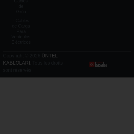
Cables
de
Grúa
- Cables
de Carga
Para
Vehículos
Eléctricos
Copyright © 2026
ÜNTEL
KABLOLARI
. Tous les droits
sont réservés.