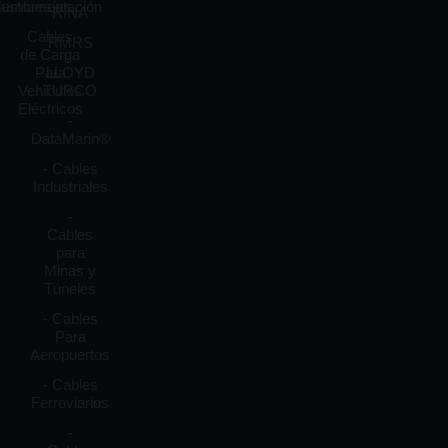
embresías
instrumentación
RINA
Cables
RMRS
de Carga
Para
LLOYD
Vehículos
TURCO
Eléctricos
-
DataMarin®
- Cables
Industriales
-
Cables
para
Minas y
Túneles
- Cables
Para
Aeropuertos
- Cables
Ferroviarios
-