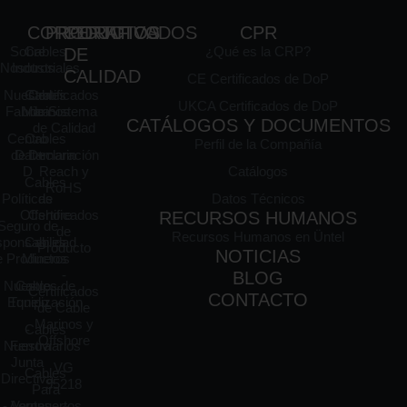
CORPORATIVO
PRODUCTOS
CERTIFICADOS
CPR
Sobre
Cables
¿Qué es la CRP?
DE
Nosotros
Industriales
CALIDAD
CE Certificados de DoP
Nuestra
Cables
Certificados
UKCA Certificados de DoP
Fabrica
Marinos
de Sistema
CATÁLOGOS Y DOCUMENTOS
de Calidad
Centro
Cables
Perfil de la Compañía
de I +
Datamarin
Declaración
D
Reach y
Catálogos
Cables
RoHS
Políticas
de
Datos Técnicos
Offshore
Certificados
RECURSOS HUMANOS
Seguro de
de
Recursos Humanos en Üntel
ponsabilidad
Cables
Producto
NOTICIAS
e Productos
Mineros
-
BLOG
Nuestro
Cables de
Certificados
CONTACTO
Equipo
Tunelización
de Cable
Marinos y
Cables
-
Offshore
Nuestra
Ferroviarios
Junta
VG
Cables
Directiva
95218
Para
- Ventas
Aeropuertos