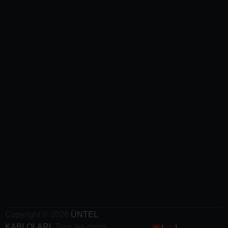
-
Cables
para
Minas y
Túneles
- Cables
Para
Aeropuertos
- Cables
Ferroviarios
-
Cables
de
Grúa
- Cables
de Carga
Para
Vehículos
Eléctricos
Copyright © 2026
ÜNTEL
KABLOLARI
. Tous les droits