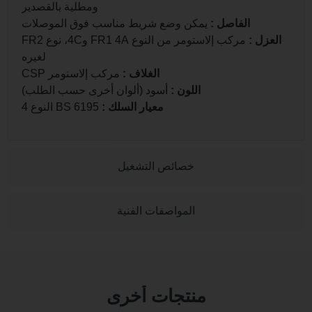
ومطلية بالقصدير
الفاصل
:
يمكن وضع شريط مناسب فوق الموصلات
زل
:
مركب إلاستومر من النوع FR1 4A و4C، نوع FR2
لغيره
الغلاف
:
مركب إلاستومر CSP
اللون
:
أسود (ألوان أخرى حسب الطلب)
معيار السلك
:
BS 6195 النوع 4
خصائص التشغيل
المواصفات الفنية
منتجات أخرى