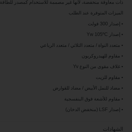
ذات معاوقة منخفضة، لأنها غير مصممة للاستخدام كمصدر للطاقة.
الميزات المتوفرة عند الطلب
• إصدار 300 فولت
• إصدار Yw 105ºC
• متعدد النواة / متعدد الثلاثي / متعدد الرباعي
• مقاوم للهيدروكربون
• غلاف مقوى من النوع Yv
• مقاوم للزيت
• مضاد للنمل الأبيض / مضاد للقوارض
• مقاوم للأشعة فوق البنفسجية
• إصدار LSF (منخفض الدخان)
الشهادات