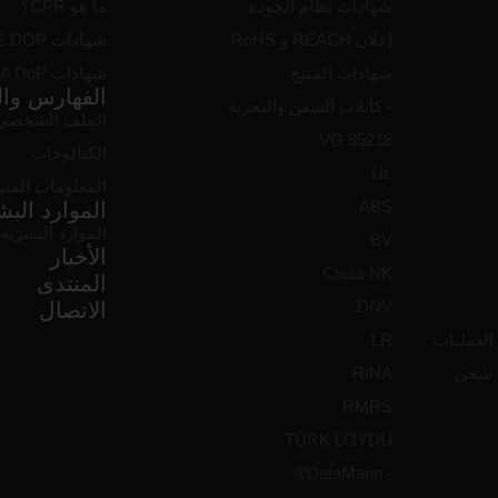
شهادات نظام الجودة
ما هو CPR؟
إعلان REACH و RoHS
شهادات CE DOP
شهادات المنتج
شهادات UKCA DoP
الفهارس وال
- كابلات السفن والبحرية
الملف الشخصي 
VG 95218
الكتالوجات
UL
المعلومات الفني
ABS
الموارد البش
الموارد البشرية في 
BV
الأخبار
Class NK
المنتدى
DNV
الاتصال
العمليات
LR
ت شحن
RINA
RMRS
TÜRK LOYDU
- DataMarin®