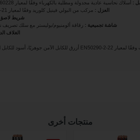
ل
:
أسلاك نحاسية عادية مجدولة ومطلية بالكهرباء وفقًا لمعيار IEC 60228 الفئة 2 (الفئة 1 أو الفئة 5 و/أو مطلية بالقصدير حسب الطلب)
العزل
:
مركب من البولي فينيل كلوريد وفقًا لمعيار EN50290-2-21 أزواج مجدولة باللونين الأبيض والأسود مع أنوية مرقمة
شريط لاصق
شاشة تجميعية
:
رقاقة ألومنيوم/بوليستر مع سلك تصريف ن
الغلاف الد
مركب من البولي فينيل كلوريد مقاوم للهب وفقًا لمعيار EN50290-2-22
منتجات أخرى