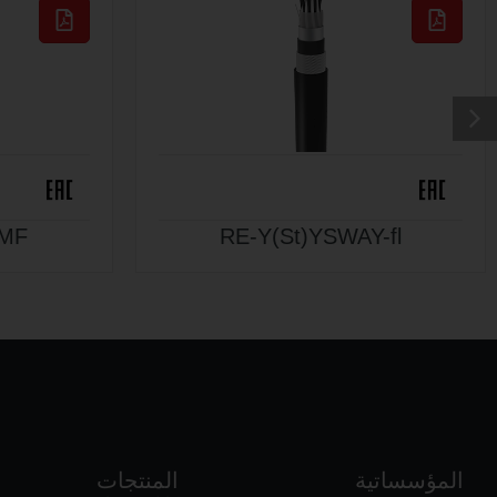
IMF
RE-Y(St)YSWAY-fl
المؤسساتية
المنتجات