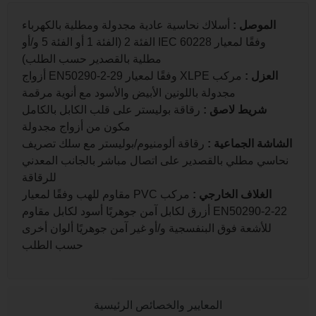
لموصل
:
أسلاك نحاسية عادية مجدولة ومطلية بالكهرباء
وفقًا لمعيار IEC 60228 الفئة 2 (الفئة 1 أو الفئة 5 و/أو
مطلية بالقصدير حسب الطلب)
لعزل
:
مركب XLPE وفقًا لمعيار EN50290-2-29 أزواج
مجدولة باللونين الأبيض والأسود مع أنوية مرقمة
شريط لاصق
:
رقاقة بوليستر على قلب الكابل بالكامل
مكون من أزواج مجدولة
شة الجماعية
:
رقاقة ألومنيوم/بوليستر مع سلك تصريف
سي مطلي بالقصدير على اتصال مباشر بالجانب المعدني
للرقاقة
الغلاف الخارجي
:
مركب PVC مقاوم للهب وفقًا لمعيار
EN50290-2-22 أزرق لكابل آمن جوهريًا أسود لكابل مقاوم
للأشعة فوق البنفسجية و/أو غير آمن جوهريًا ألوان أخرى
حسب الطلب
المعايير والخصائص الرئيسية