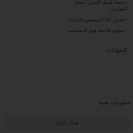
 للنمل الأبيض / مضاد
رض
لدخان)
م للأشعة فوق البنفسجية
دات
 تقنية
هيكل الكابل