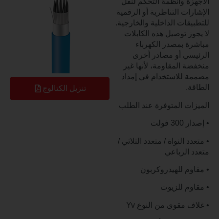
ة وأنظمة التحكم لنقل
ت التناظرية أو الرقمية
ات الداخلية والخارجية.
ز توصيل هذه الكابلات
 بمصدر الكهرباء
ي أو مصادر أخرى
 المقاومة، لأنها غير
للاستخدام في إمداد
.
تنزيل الكتالوج
ت المتوفرة عند الطلب
ولت
 النواة / متعدد الثلاثي /
الرباعي
م للهيدروكربون
م للزيوت
مقوى من النوع Yv