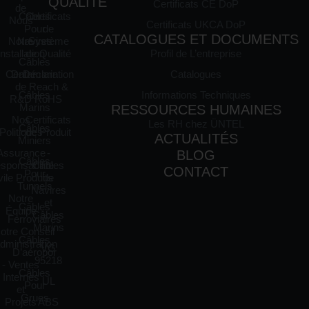
QUALITÉ
Certificats CE DoP
de
Câbles
Certificats
Nous
Certificats UKCA DoP
Pour
de
CATALOGUES ET DOCUMENTS
Notre
Navires
Système
Installation
de Qualité
Profil de L’entreprise
Câbles
Centre
Datamarin
Déclaration
Catalogues
de
Reach &
Câbles
Informations Techniques
R&D
RoHS
Marins
RESSOURCES HUMAINES
Nos
Certificats
Les RH chez ÜNTEL
Câbles
Politiques
de Produit
ACTUALITÉS
Miniers
Assurance
-
BLOG
Câbles
sponsabilité
Câbles
CONTACT
Pour
vile Produits
de
Tunnels
Navires
Notre
et
Câbles
Équipe
Câbles
Ferroviaires
Marins
Notre Conseil
Câbles
dministration
VG
D’aéropor
95218
- Ventes
Câbles
Internes
UL
Pour
et
Grues
Projets
ABS