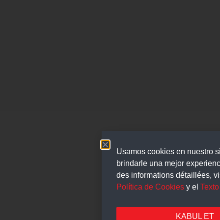
Usamos cookies en nuestro si
brindarle una mejor experienc
des informations détaillées, v
Política de Cookies
y el
Texto
KABUL ET