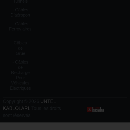
Tunnels
- Câbles
D’aéroport
- Câbles
Ferroviaires
-
Câbles
de
Grue
- Câbles
de
Recharge
Pour
Véhicules
Électriques
Copyright © 2026
ÜNTEL
KABLOLARI
. Tous les droits
sont réservés.