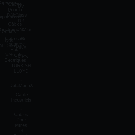
Spéciaux
Câbles
BV
Pour la
-
Défense
Class
xportations
NK
Câbles
-
’instrumentation
DNV
Achats
Câbles de
LR
Nos
Recharge
Affiliations
RINA
Pour
Véhicules
RMRS
Électriques
TURKISH
LLOYD
-
DataMarin®
- Câbles
Industriels
-
Câbles
Pour
Mines
et