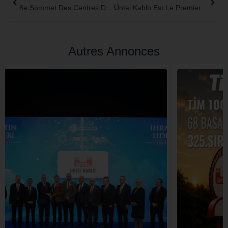
8e Sommet Des Centres De R&D Et De Conception Et Des Zones De Développement Technologique
Üntel Kablo Est Le Premier Fabricant De Câbles Turc À Certifier Les Câbles De Défense VG95218.
Autres Annonces