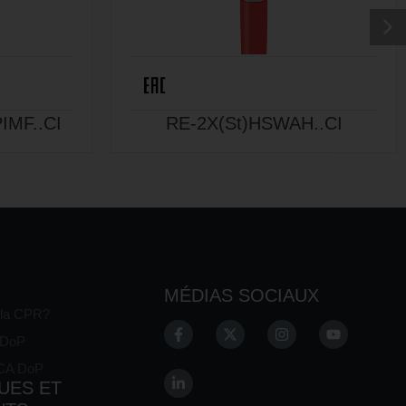
IMF..CI
RE-2X(St)HSWAH..CI
MÉDIAS SOCIAUX
 la CPR?
E DoP
KCA DoP
UES ET