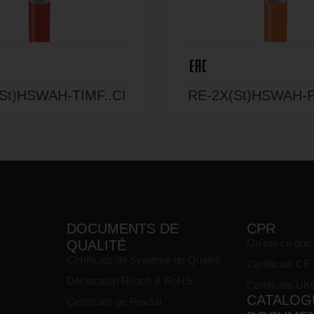
St)HSWAH-TIMF..CI
RE-2X(St)HSWAH-P
DOCUMENTS DE
CPR
Qu’est-ce que
QUALITÉ
Certificats de Système de Qualité
Certificats C
Déclaration Reach & RoHS
Certificats U
CATALOG
Certificats de Produit