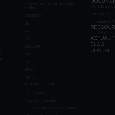
DOCUME
- Câbles de Navires et Câbles
Profil de L’entr
Marins
Catalogues
VG 95218
Informations 
UL
RESSOUR
ABS
Les RH chez
ACTUALI
BV
BLOG
Class NK
CONTACT
n
DNV
ur
LR
RINA
RMRS
TURKISH LLOYD
- DataMarin®
- Câbles Industriels
- Câbles Pour Mines et Tunnels