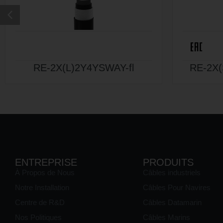
RE-2X(L)2Y4YSWAY-fl
RE-2X(
ENTREPRISE
PRODUITS
À Propos de Nous
Câbles industriels
Notre Installation
Câbles Pour Navires
Centre de R&D
Câbles Datamarin
Nos Politiques
Câbles Marins