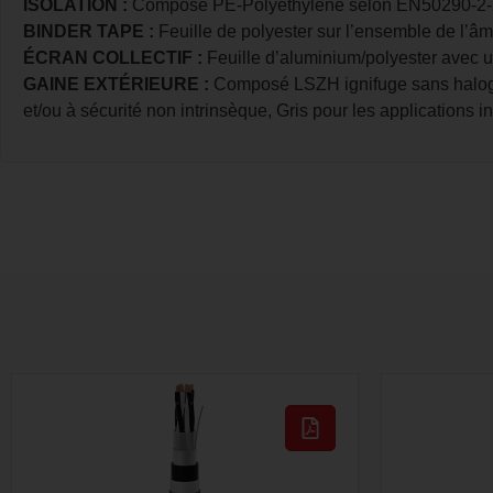
ISOLATION
:
Composé PE-Polyéthylène selon EN50290-2-23
BINDER TAPE
:
Feuille de polyester sur l’ensemble de l’âm
ÉCRAN COLLECTIF
:
Feuille d’aluminium/polyester avec un 
GAINE EXTÉRIEURE
:
Composé LSZH ignifuge sans halogèn
et/ou à sécurité non intrinsèque, Gris pour les applications 