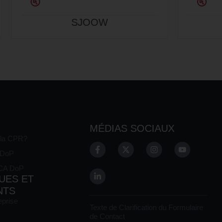
SOOW
MÉDIAS SOCIAUX
 la CPR?
E DoP
KCA DoP
UES ET
NTS
eprise
Texte de Clarification du Formulaire
de Contact