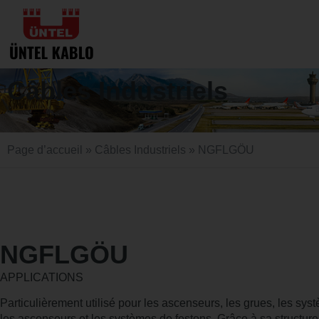
Câbles Industriels
Page d’accueil
»
Câbles Industriels
» NGFLGÖU
NGFLGÖU
APPLICATIONS
Particulièrement utilisé pour les ascenseurs, les grues, les sy
les ascenseurs et les systèmes de festons. Grâce à sa structure