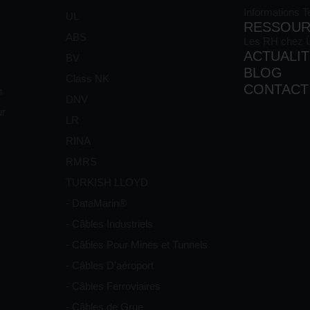
Informations 
UL
RESSOUR
ABS
Les RH chez
ACTUALI
BV
BLOG
Class NK
CONTACT
n
DNV
ur
LR
RINA
RMRS
TURKISH LLOYD
- DataMarin®
- Câbles Industriels
- Câbles Pour Mines et Tunnels
- Câbles D’aéroport
- Câbles Ferroviaires
- Câbles de Grue