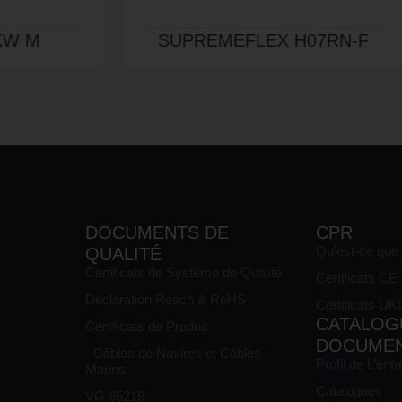
EMEFLEX H07RN-F
SJOOW
DOCUMENTS DE
CPR
Qu’est-ce que
QUALITÉ
Certificats de Système de Qualité
Certificats C
Déclaration Reach & RoHS
Certificats U
CATALOG
Certificats de Produit
DOCUME
- Câbles de Navires et Câbles
Profil de L’entr
Marins
Catalogues
VG 95218