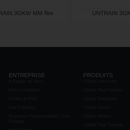
UNTRAIN 3GKW M
SUPR
ENTREPRISE
PRODUITS
À Propos de Nous
Câbles industriels
Notre Installation
Câbles Pour Navires
Centre de R&D
Câbles Datamarin
Nos Politiques
Câbles Marins
Assurance Responsabilité Civile
Câbles Miniers
Produits
Câbles Pour Tunnels
Notre Équipe