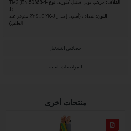
اف:
مركب بولي فينيل كلوريد، نوع TM2 (EN 50363-4-
1)
اللون:
شفاف (أسود، إصدار 2YSLCYK-J متوفر عند
الطلب)
خصائص التشغيل
المواصفات الفنية
منتجات أخرى