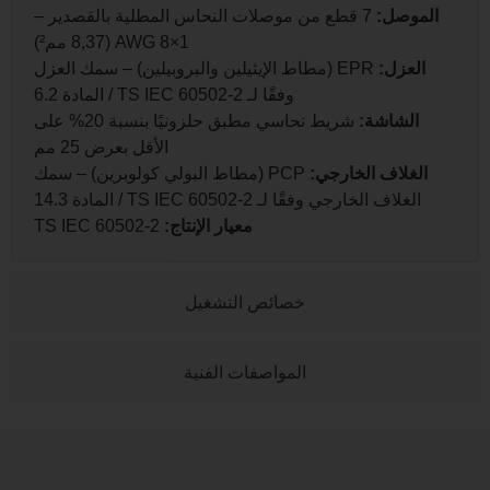
موصل:
7 قطع من موصلات النحاس المطلية بالقصدير –
1×8 AWG (8,37 مم²)
لعزل:
EPR (مطاط الإيثيلين والبروبيلين) – سمك العزل
وفقًا لـ TS IEC 60502-2 / المادة 6.2
الشاشة:
شريط نحاسي مطبق حلزونيًا بنسبة 20% على
الأقل بعرض 25 مم
لغلاف الخارجي:
PCP (مطاط البولي كولوبرين) – سمك
الغلاف الخارجي وفقًا لـ TS IEC 60502-2 / المادة 14.3
معيار الإنتاج:
TS IEC 60502-2
خصائص التشغيل
المواصفات الفنية