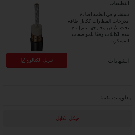
قات
 في أنظمة إضاءة
 المطارات ككابل طاقة
أرض وخارجها. يتم إنتاج
كابلات وفقًا للمواصفات
ية
تنزيل الكتالوج
دات
 تقنية
هيكل الكابل